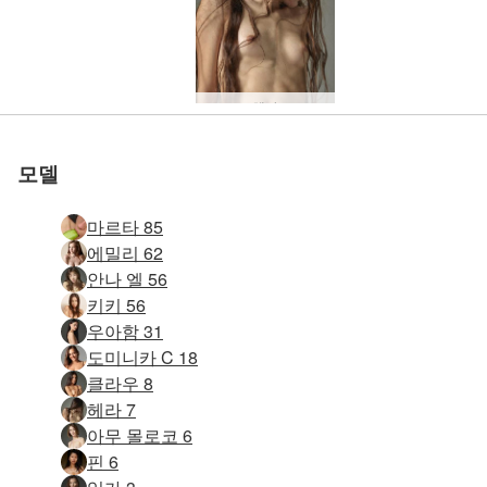
헤라
아무 몰로코
안젤리크
클로에
히로미
플로라
잉가
핀
모델
마르타 85
에밀리 62
안나 엘 56
키키 56
우아함 31
도미니카 C 18
클라우 8
헤라 7
아무 몰로코 6
핀 6