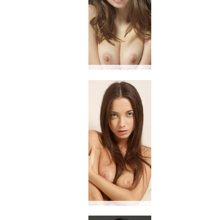
안나 엘
키키