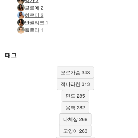
잉가 3
클로에 2
히로미 2
안젤리크 1
플로라 1
태그
오르가슴 343
적나라한 313
면도 285
음핵 282
나체상 268
고양이 263