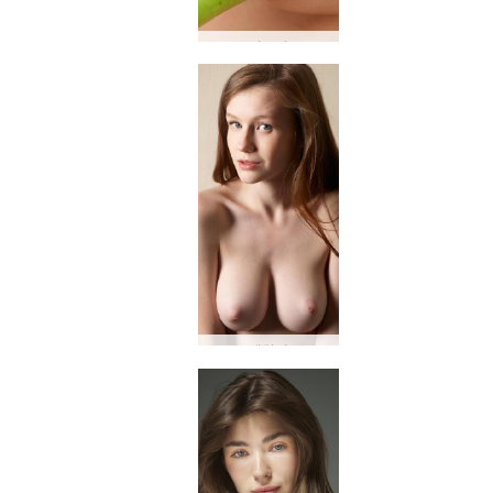
마르타
에밀리